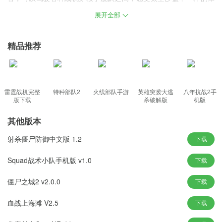
验。感兴趣的朋友欢迎来本站下载体验。
展开全部
游戏特色
精品推荐
控制庞大的星际舰队，感受太空战斗的震撼和紧张。
游戏不需要繁琐的升级和组装，对技术的更好理解带来了全新的游
戏体验。
多种玩法和体验等你尝试，自由探索未知的星际世界，
雷霆战机完整
特种部队2
火线部队手游
英雄突袭大逃
八年抗战2手
版下载
杀破解版
机版
可以选择不同的舰队，玩家可以直接进入游戏，享受太空战斗的刺
激。
其他版本
真实物理引擎模拟的挑战方式给你带来更刺激的冒险体验，画风非
射杀僵尸防御中文版 1.2
下载
常精致逼真;
Squad战术小队手机版 v1.0
下载
游戏亮点
僵尸之城2 v2.0.0
下载
过程是非线性的，玩家可以根据自己的探索路径自由探索世界并升
级。
血战上海滩 V2.5
下载
精致逼真的游戏风格等你来尝试，组织自己的舰队征服星空