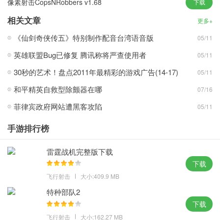
像素射击CopsNRobbers v1.68
下载
优秀的肉鸽玩法，这里将非常真实写实的游戏风格呈现给大家;
相关文章
体验精彩的战斗冒险，扮演第一指挥官的角色，运用合理的策略，
更多+
体验更刺激的战斗。
《仙剑奇侠传五》特别制作配音台湾语音版
05/11
根据你的兴趣和喜好升级，选择不同的舰队与你的敌人作战，
英雄联盟Bug已修复 腾讯称将严查使用者
05/11
游戏优势
30秒的艺术！盘点2011年最精彩的游戏广告(14-17)
05/11
使用各种战舰和武器来实现有影响力的爆炸效果，真实的物理引
和平精英自救型除颤器在哪
07/16
擎，
菲律宾政府网站遭黑客攻陷
05/11
控制自己的舰队参与追捕太空海盗，操作非常简单。
多种游戏环境等你自由冒险，体验非常有趣的舰队战争。
手游排行榜
让你根据自己的兴趣和喜好慢慢升级，以更好地了解技术和武器系
统。
雷霆战机完整版下载
精美细腻的3D画面让玩家享受星战的频繁刺激，也给玩家带来视觉
下载
上的冲击。
飞行射击
大小:409.9 MB
特种部队2
游戏评价
下载
经典肉鸽玩法搭配星战元素摩擦出了不一样的火花，各种不一样种
飞行射击
大小:162.27 MB