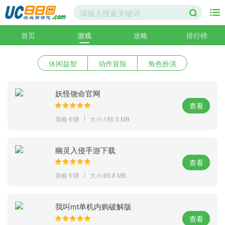
首页
游戏
攻略
排行榜
休闲益智
动作冒险
角色扮演
妖怪饶命官网
查看
策略卡牌
大小:185.5 MB
幽灵入侵手游下载
查看
策略卡牌
大小:69.8 MB
我叫mt单机内购破解版
查看