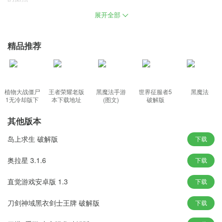
展开全部
基础攻击无限货币破解版亮点
该游戏使用3D透视图，通过该透视图，玩家可以从多个角度进行观
精品推荐
察，无论是在远处观看还是在附近玩耍。
精彩有趣的减压冒险挑战，带您享受世界的终极体验，享受冒险的
乐趣
您也可以建造自己的建筑物并随意销毁。
植物大战僵尸
王者荣耀老版
黑魔法手游
世界征服者5
黑魔法
1无冷却版下
本下载地址
(图文)
破解版
基础攻击无限货币破解版特色
载
其他版本
该游戏为玩家提供了非常自由的弹药选择，而且还可以选择不同的
岛上求生 破解版
攻击方式和攻击位置。
下载
找到要攻击的建筑物的关键点，游戏将真实反映被毁后的景象，并
奥拉星 3.1.6
下载
根据不同的房屋做出合理的判断
玩家需要向各个建筑物派遣部队来执行爆破任务
直觉游戏安卓版 1.3
下载
将真实的爆炸计划摆在您面前，并提供全方位的360°透视图。
刀剑神域黑衣剑士王牌 破解版
下载
基础攻击无限货币破解版玩法