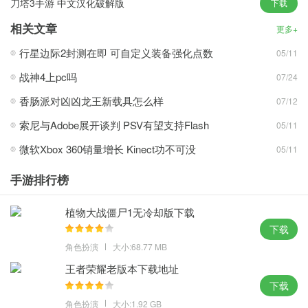
刀塔3手游 中文汉化破解版
下载
精美的卡通游戏图形，简单便捷的控制方式，尽享欢乐；
相关文章
良好的物理模拟效果，让您感受到逼真的爆破效果，如现场的声
更多+
音；
行星边际2封测在即 可自定义装备强化点数
05/11
战神4上pc吗
07/24
感受爆破的声音，体验美妙
香肠派对凶凶龙王新载具怎么样
07/12
索尼与Adobe展开谈判 PSV有望支持Flash
05/11
微软Xbox 360销量增长 Kinect功不可没
05/11
手游排行榜
植物大战僵尸1无冷却版下载
下载
角色扮演
大小:68.77 MB
王者荣耀老版本下载地址
下载
角色扮演
大小:1.92 GB