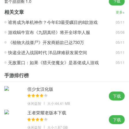
套个甜甜圈 1.0
下载
可以增加更多的岗位，在园区内举办不同类型的庆典活动，获得额
相关文章
外的效果和丰富的金币;
更多+
以第一人称视角体验您自己建造的过山车，包括大摆锤、摩天轮、
谁将成为单机神作？今年E3最受瞩目的8款游戏
05/11
旋转木马等游乐设施。
游戏蜗牛宣布《九阴真经》将开全球华人服
05/06
游戏优势
《植物大战僵尸》开发商赔款已达730万
05/11
多元化的游乐园经营，200多种游乐场景设施，全3D动画渲染。
快递业进入战国时代 洋品牌难获发展空间
05/11
自定义游乐园的主题和颜色，今天游乐园的颜色由您决定。
无敌重口：如果《猎天使魔女》是基佬成人游戏
05/11
独特的日期图案设计，增加游乐园的人气，为您的场所赚取更多的
经济收入。
手游排行榜
检查员将在特定日期到达这里，通过这些独特的时间规划，你可以
更好地完成一些挑战;
侄少女汉化版
从员工招聘到游乐场规划和管理，一切都由您负责，在这里您可以
下载
创建一个属于您独特的游乐场。
休闲益智
大小:44.41 MB
王者荣耀老版本下载
游戏评价
下载
通过招募更多的员工来加强游乐园的管理，根据自己的喜好和想象
休闲益智
大小:1.87 GB