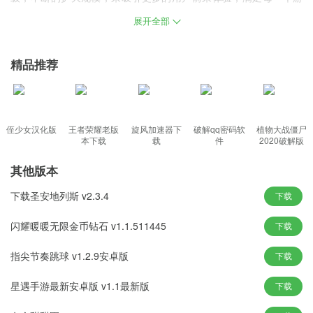
客的需求，感兴趣的朋友欢迎来本站下载体验。
展开全部
游戏特色
精品推荐
留意园区内随时可能出现的神秘旅行团，奖励丰富，不要错过。
建造最好的天堂，让全世界都知道你的天堂，赚很多钱，成为世界
首富。
雇佣一些员工来帮你，丰富的娱乐项目吸引了很多游客前来游玩。
侄少女汉化版
王者荣耀老版
旋风加速器下
破解qq密码软
植物大战僵尸
本下载
载
件
2020破解版
精致细致的游戏画面设计，这里的工作人员可以帮助您管理整个游
乐园建设流程;
其他版本
游戏中的内容设计足够丰富，因为它有丰富的业务流程模型和经验;
下载圣安地列斯 v2.3.4
下载
游戏亮点
闪耀暖暖无限金币钻石 v1.1.511445
下载
这里的玩家需要经营一个游乐园并不断发展它。
指尖节奏跳球 v1.2.9安卓版
下载
想要举办大型聚会，需要在这里获得督察的较高分数;
可以根据自己的喜好随意搭配，轻松设计车站外观、车厢类型和过
星遇手游最新安卓版 v1.1最新版
下载
山车轨道。