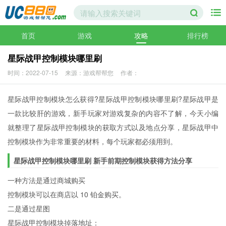
首页
游戏
攻略
排行榜
星际战甲控制模块哪里刷
时间：2022-07-15
来源：游戏帮帮您
作者：
星际战甲控制模块怎么获得?星际战甲控制模块哪里刷?星际战甲是
一款比较肝的游戏，新手玩家对游戏复杂的内容不了解，今天小编
就整理了星际战甲控制模块的获取方式以及地点分享，星际战甲中
控制模块作为非常重要的材料，每个玩家都必须用到。
星际战甲控制模块哪里刷 新手前期控制模块获得方法分享
一种方法是通过商城购买
控制模块可以在商店以 10 铂金购买。
二是通过星图
星际战甲控制模块掉落地址：