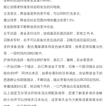
金树的恩惠持续恢复血量约80秒。
能让追随者快速发动远程攻击的闪电炮。
古龙雷击，释放速度和伤害不错，可以同时打击多次。
魔法境界，释放后站在范围内增加魔法伤害7.5%
亚兹勒彗星不断释放高伤害冲击波。
左手武器，黄金圣印法印，游戏最高祈愿武器栏，双智之书-A。
召唤友军时，右手可以装备任意近战武器，召唤完成后返回法杖。
灵药准备选项：配合魔爆露珠和蓝色秘术露珠，效果是增加魔法伤
害，一段时间内消耗0集中。
护身符的选择：格挡法师护身符，源石刀，魔蝎，其余看需求。
一开始召唤一个随从，自己释放金子宣誓，召唤一个眼泪随从会扣
除你的HP，同伴出来后，如果你看到你没有满血，你会释放金子的
恩惠树让你跟随随从，不断回血，随从带着仇恨拉出BOSS后找到。
将魔域摆好位置，然后喝下丹药，一口气释放出亚兹勒彗星。
以上就是艾尔登法环秒杀流法师配装推荐，想要了解更多相关攻略
的小伙伴可以持续关注本站点，这里每天会为大家推送最新最全的