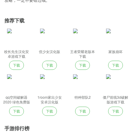
攻略，一定不要错过哦。
推荐下载
校长先生汉化安
侄少女汉化版
王者荣耀老版本
家族崩坏
卓游戏下载
下载
下载
下载
下载
下载
qq空间破解器
1room家出少女
特种部队2
僵尸前线3d破解
2020 绿色免费版
安卓汉化版
版游戏下载
下载
下载
下载
下载
手游排行榜