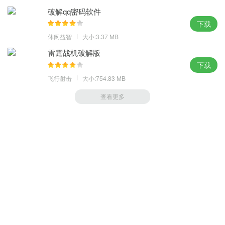
破解qq密码软件
下载
休闲益智
大小:3.37 MB
雷霆战机破解版
下载
飞行射击
大小:754.83 MB
查看更多
游戏帮帮您
(https://m.uc880.com)
Copyright 2004-
2026.All Rights Reserved
蜀ICP备2021030160号
友情链接/违规清理/侵权删除等-联系邮箱：gantanhao99@gmail.com