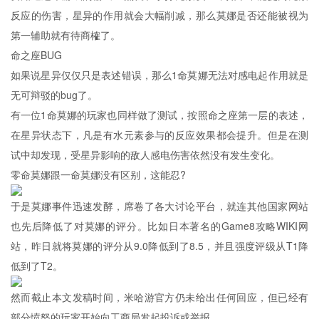
反应的伤害，星异的作用就会大幅削减，那么莫娜是否还能被视为
第一辅助就有待商榷了。
命之座BUG
如果说星异仅仅只是表述错误，那么1命莫娜无法对感电起作用就是
无可辩驳的bug了。
有一位1命莫娜的玩家也同样做了测试，按照命之座第一层的表述，
在星异状态下，凡是有水元素参与的反应效果都会提升。但是在测
试中却发现，受星异影响的敌人感电伤害依然没有发生变化。
零命莫娜跟一命莫娜没有区别，这能忍?
于是莫娜事件迅速发酵，席卷了各大讨论平台，就连其他国家网站
也先后降低了对莫娜的评分。比如日本著名的Game8攻略WIKI网
站，昨日就将莫娜的评分从9.0降低到了8.5，并且强度评级从T1降
低到了T2。
然而截止本文发稿时间，米哈游官方仍未给出任何回应，但已经有
部分愤怒的玩家开始向工商局发起投诉或举报。