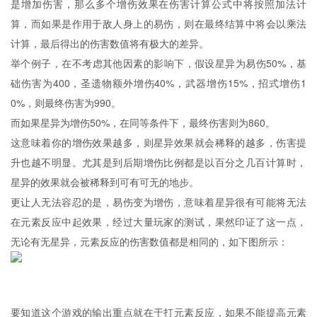
是增加伤害，那么多个增伤效果在伤害计算公式中将按照加法计
算，而如果是作用于敌人身上的易伤，则在最终结算中将会以乘法
计算，最后得出的伤害数值将有极大的差异。
举个例子，在不考虑其他因素的影响下，假设星异为易伤50%，基
础伤害为400，圣遗物额外增伤40%，武器增伤15%，招式增伤1
0%，则最终伤害为990。
而如果星异为增伤50%，在同等条件下，最终伤害则为860。
这意味着你的增伤效果越多，则星异效果就会稀释的越多，伤害提
升也越不明显。尤其是到后期增伤比例都是以百分之几百计算时，
星异的效果就会被稀释到可有可无的地步。
更让人无法容忍的是，易伤变为增伤，意味着星异很有可能将无法
在元素反应中起效果，经过大量玩家的测试，果然印证了这一点，
无论有无星异，元素反应的伤害数值都是相同的，如下图所示：
要知道这个游戏的输出重点就在于打元素反应，如果不能提高元素