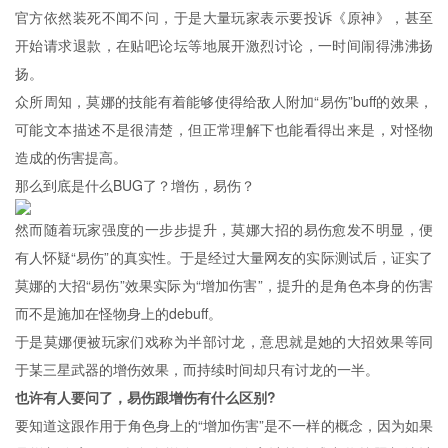
官方依然装死不闻不问，于是大量玩家表示要投诉《原神》，甚至
开始请求退款，在贴吧论坛等地展开激烈讨论，一时间闹得沸沸扬
扬。
众所周知，莫娜的技能有着能够使得给敌人附加“易伤”buff的效果，
可能文本描述不是很清楚，但正常理解下也能看得出来是，对怪物
造成的伤害提高。
那么到底是什么BUG了？增伤，易伤？
然而随着玩家强度的一步步提升，莫娜大招的易伤愈发不明显，便
有人怀疑“易伤”的真实性。于是经过大量网友的实际测试后，证实了
莫娜的大招“易伤”效果实际为“增加伤害”，提升的是角色本身的伤害
而不是施加在怪物身上的debuff。
于是莫娜便被玩家们戏称为半部讨龙，意思就是她的大招效果等同
于某三星武器的增伤效果，而持续时间却只有讨龙的一半。
也许有人要问了，易伤跟增伤有什么区别?
要知道这跟作用于角色身上的“增加伤害”是不一样的概念，因为如果