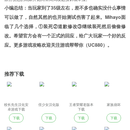
小编总结：当玩家到了35级左右，差不多也确实没什么事情
可以做了，自然其然的也开始测试伤害了起来。Mihayo面
临了几个选择，①装死②道歉修改③继续装死然后偷偷修
改。希望官方会有一个正式的回应，给广大玩家一个好的反
应。更多游戏攻略欢迎关注游戏帮帮你（UC880）。
推荐下载
校长先生汉化安
侄少女汉化版
王者荣耀老版本
家族崩坏
卓游戏下载
下载
下载
下载
下载
下载