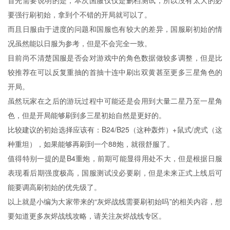
首先需要说明的是，本次国服仅仅是删档测试，所以没有太大的必
要强行刷初始，拿到个不错的开局就可以了。
而且日服由于进度的问题和国服也有较大的差异，国服刷初始的情
况虽然能以日服为参考，但是不会完全一致。
目前尚不清楚国服是否会对游戏中的角色数据做较多调整，但是比
较推荐在可以反复重抽的首抽十连中刷出双黄甚至更多三星角色的
开局。
虽然玩家在之后的游玩过程中可能还是会用到大量二星乃至一星角
色，但是开局能够刷到多三星初始自然是更好的。
比较建议的初始选择应该有：B24/B25（这种轰炸）+鼠式/虎式（这
种重坦），如果能够再刷到一个88炮，就很舒服了。
值得特别一提的是B4重炮，前期可能显得用处不大，但是根据日服
表现看后期强度极高，国服测试没必要刷，但是未来正式上线后可
能要调高刷初始的优先级了。
以上就是小编为大家带来的“灰烬战线需要刷初始吗”的相关内容，想
要知道更多灰烬战线攻略，请关注灰烬战线专区。